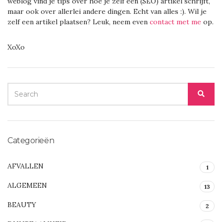
weblog vind je tips over hoe je zelf een (SEO) artikel schrijft,
maar ook over allerlei andere dingen. Echt van alles :). Wil je
zelf een artikel plaatsen? Leuk, neem even
contact met me
op.
XoXo
SEARCH
SEA
FOR:
Categorieën
AFVALLEN
1
ALGEMEEN
13
BEAUTY
2