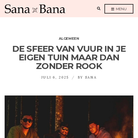
E
MENU
X
P
A
N
D
S
E
A
ALGEMEEN
R
C
DE SFEER VAN VUUR IN JE
H
F
EIGEN TUIN MAAR DAN
O
R
ZONDER ROOK
M
JULI 6, 2025
BY
SANA