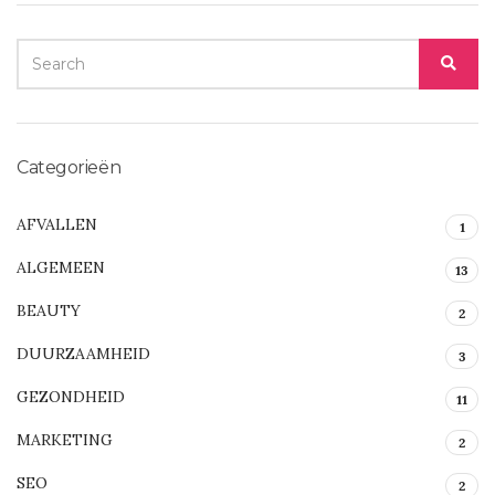
SEARCH
SEA
FOR:
Categorieën
AFVALLEN
1
ALGEMEEN
13
BEAUTY
2
DUURZAAMHEID
3
GEZONDHEID
11
MARKETING
2
SEO
2