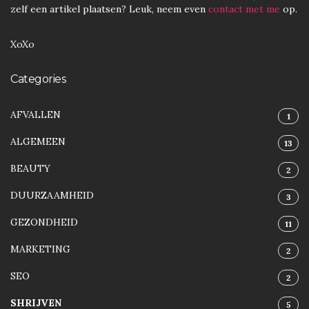
zelf een artikel plaatsen? Leuk, neem even
contact met me
op.
XoXo
Categories
AFVALLEN
1
ALGEMEEN
13
BEAUTY
2
DUURZAAMHEID
3
GEZONDHEID
11
MARKETING
2
SEO
2
SHRIJVEN
5