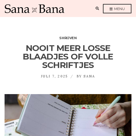
E
MENU
X
P
A
N
D
S
E
A
SHRIJVEN
R
C
NOOIT MEER LOSSE
H
F
BLAADJES OF VOLLE
O
R
SCHRIFTJES
M
JULI 7, 2025
BY
SANA