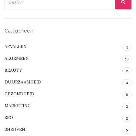
SEA
FOR:
Categorieën
AFVALLEN
1
ALGEMEEN
13
BEAUTY
2
DUURZAAMHEID
3
GEZONDHEID
11
MARKETING
2
SEO
2
SHRIJVEN
5