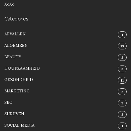
XoXo
Categories
AFVALLEN
1
ALGEMEEN
13
BEAUTY
2
DUURZAAMHEID
3
GEZONDHEID
11
MARKETING
2
SEO
2
SHRIJVEN
5
SOCIAL MEDIA
1