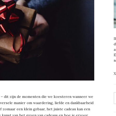
I
d
a
E
n
X
S
g – dit zijn de momenten die we koesteren wanneer we
F
versele manier om waardering, liefde en dankbaarheid
of zomaar een klein gebaar, het juiste cadeau kan een
 de kunst van het geven van cadeaus en hoe je ervoor