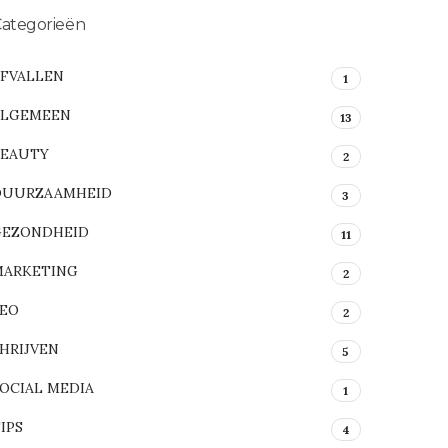
ategorieën
AFVALLEN
1
ALGEMEEN
13
BEAUTY
2
DUURZAAMHEID
3
GEZONDHEID
11
MARKETING
2
SEO
2
HRIJVEN
5
OCIAL MEDIA
1
IPS
4