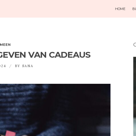
HOME
B
O
EMEEN
 GEVEN VAN CADEAUS
024
BY
SANA