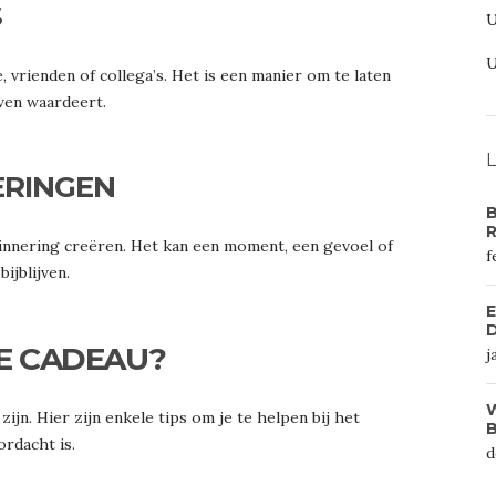
S
 vrienden of collega’s. Het is een manier om te laten
even waardeert.
L
ERINGEN
B
innering creëren. Het kan een moment, een gevoel of
f
ijblijven.
E
D
TE CADEAU?
j
W
ijn. Hier zijn enkele tips om je te helpen bij het
B
rdacht is.
d