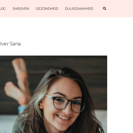
E
LOG
SHRIJVEN
GEZONDHEID
DUURZAAMHEID
X
P
A
N
D
S
E
A
R
ver Sana
C
H
F
O
R
M