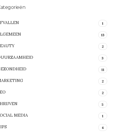
ategorieën
AFVALLEN
1
ALGEMEEN
13
BEAUTY
2
DUURZAAMHEID
3
GEZONDHEID
11
MARKETING
2
SEO
2
HRIJVEN
5
OCIAL MEDIA
1
IPS
4