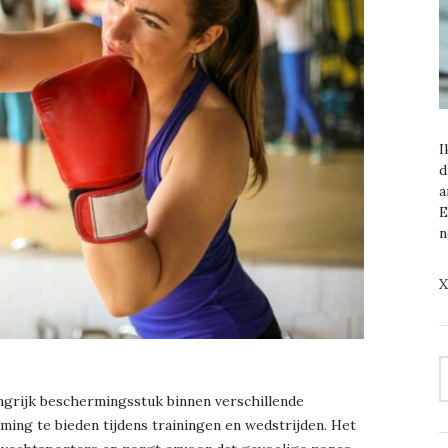
I
d
a
E
n
X
S
F
angrijk beschermingsstuk binnen verschillende
ing te bieden tijdens trainingen en wedstrijden. Het