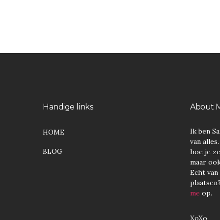
Handige links
About 
Ik ben Sa
HOME
van alles
BLOG
hoe je ze
maar ook 
Echt van a
plaatsen
me
op.
XoXo