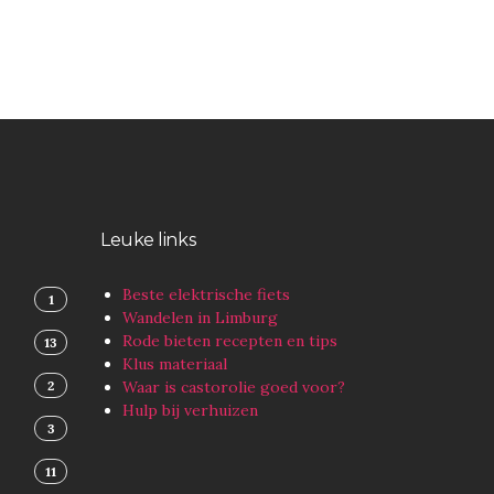
Leuke links
Beste elektrische fiets
1
Wandelen in Limburg
Rode bieten recepten en tips
13
Klus materiaal
2
Waar is castorolie goed voor?
Hulp bij verhuizen
3
11