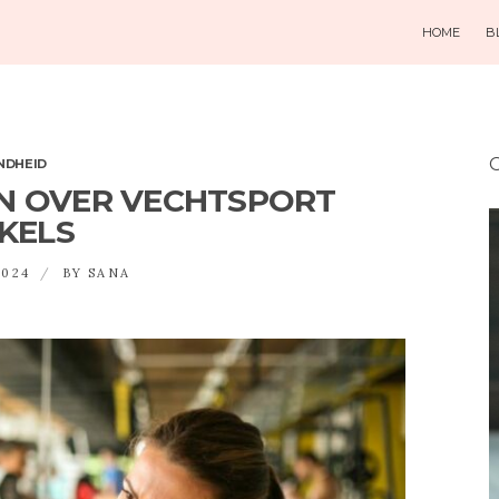
HOME
B
O
NDHEID
N OVER VECHTSPORT
KELS
2024
BY
SANA