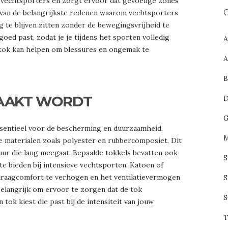
l vechtsporters en zorgt ervoor dat gevoelige zones
C
n van de belangrijkste redenen waarom vechtsporters
 te blijven zitten zonder de bewegingsvrijheid te
oed past, zodat je je tijdens het sporten volledig
 tok kan helpen om blessures en ongemak te
MAAKT WORDT
ssentieel voor de bescherming en duurzaamheid.
he materialen zoals polyester en rubbercomposiet. Dit
uur die lang meegaat. Bepaalde tokkels bevatten ook
e bieden bij intensieve vechtsporten. Katoen of
raagcomfort te verhogen en het ventilatievermogen
S
 belangrijk om ervoor te zorgen dat de tok
S
n tok kiest die past bij de intensiteit van jouw
T