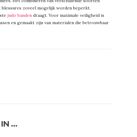
rmers. Het combineren van verschillende soorten
 blessures zoveel mogelijk worden beperkt.
iste
judo banden
draagt. Voor maximale veiligheid is
assen en gemaakt zijn van materialen die betrouwbaar
IN …