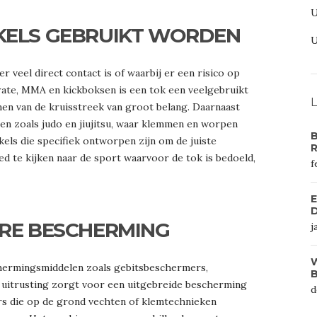
KELS GEBRUIKT WORDEN
veel direct contact is of waarbij er een risico op
arate, MMA en kickboksen is een tok een veelgebruikt
L
en van de kruisstreek van groot belang. Daarnaast
n zoals judo en jiujitsu, waar klemmen en worpen
B
els die specifiek ontworpen zijn om de juiste
ed te kijken naar de sport waarvoor de tok is bedoeld,
f
E
D
ERE BESCHERMING
j
W
ermingsmiddelen zoals gebitsbeschermers,
B
uitrusting zorgt voor een uitgebreide bescherming
d
ers die op de grond vechten of klemtechnieken