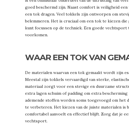
is een onmisbaar onderdeel van de uitrusting van vee
goed beschermd zijn. Naast comfort is veiligheid ee
een tok dragen. Veel tokkels zijn ontworpen om stevig
belemmeren. Het is cruciaal om een tok te kiezen die g
kunt focussen op de techniek. Een goede vechtsport
voorkomen.
WAAR EEN TOK VAN GE
De materialen waarvan een tok gemaakt wordt zijn e
Meestal zijn tokkels vervaardigd van sterke, elastisc
materiaal zorgt voor een stevige en duurzame struct
extra lagen schuim of padding om extra bescherming t
ademende stoffen worden soms toegevoegd om het d
te verbeteren. Het kiezen van de juiste materialen is
comfortabel aanvoelt en effectief blijft. Zorg dat je ee
vechtsport.