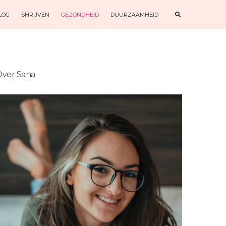
E
LOG
SHRIJVEN
GEZONDHEID
DUURZAAMHEID
X
P
A
N
D
S
E
A
R
ver Sana
C
H
F
O
R
M