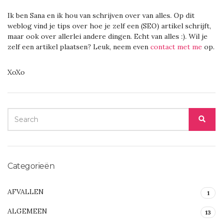
Ik ben Sana en ik hou van schrijven over van alles. Op dit
weblog vind je tips over hoe je zelf een (SEO) artikel schrijft,
maar ook over allerlei andere dingen. Echt van alles :). Wil je
zelf een artikel plaatsen? Leuk, neem even
contact met me
op.
XoXo
SEARCH
SEA
FOR:
Categorieën
AFVALLEN
1
ALGEMEEN
13