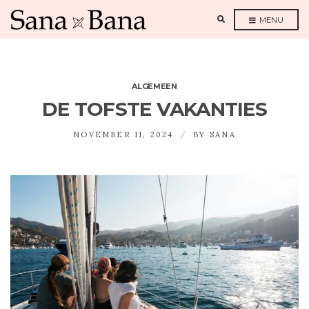
E
MENU
X
P
A
N
D
S
E
A
ALGEMEEN
R
C
DE TOFSTE VAKANTIES
H
F
O
NOVEMBER 11, 2024
BY
SANA
R
M