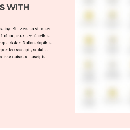
IS WITH
cing elit. Aenean sit amet
tibulum justo nec, faucibus
esque dolor. Nullam dapibus
per leo suscipit, sodales
endisse euismod suscipit