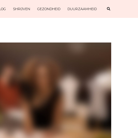
E
LOG
SHRIJVEN
GEZONDHEID
DUURZAAMHEID
X
P
A
N
D
S
E
A
R
C
H
F
O
R
M