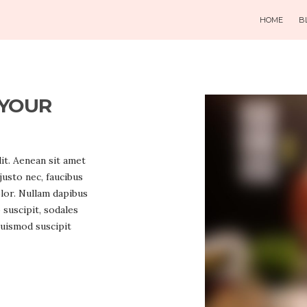
HOME
B
 YOUR
it. Aenean sit amet
 justo nec, faucibus
lor. Nullam dapibus
 suscipit, sodales
euismod suscipit