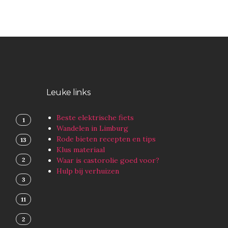
Leuke links
Beste elektrische fiets
1
Wandelen in Limburg
Rode bieten recepten en tips
13
Klus materiaal
2
Waar is castorolie goed voor?
Hulp bij verhuizen
3
11
2