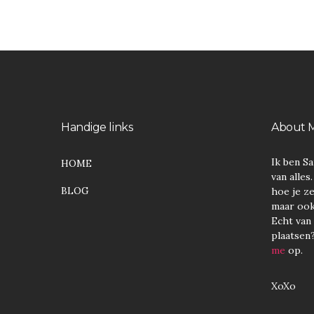
Handige links
About 
Ik ben Sa
HOME
van alles
BLOG
hoe je ze
maar ook 
Echt van a
plaatsen
me
op.
XoXo